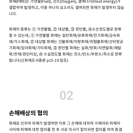
화재(FIRE)는 가연물(Fuel), 산소(Oxygen), 열에너지(Heat energy)가
결합하여 발생하고, 이중 하나의 요소라도 결여되면 화재가 발생하지 않습
니다.
화재의 종류는 ① 가연물별, ② 대상별, ③ 원인별, ④소손정도별로 분류
할 수 있는데, ① 가연물별 화재는 일반화재/유류화재/전기화재/금속화
재/가스화재, ② 대상별 화재는 건물화재/차량화재/위험물화재/선박항공
기화재/임야화재/기타화재, ③ 원인별 화재는 실화/방화/자연발화/재발
화/천재/원인미상, ④ 소실정도별 화재는 전소/반소/부분소/즉소로 분류
됩니다(신화재조사총론 p15-19 참조).
02
손해배상의 협의
화재로 인하여 피해가 발생하면 이후 그 손해에 대하여 가해자와 피해자
사이에 피해에 대한 협의를 한 후 서로 의사가 합치되면 합의를 하여 종결